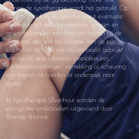
binnen de fysiotherapie wordt het gebruikt. Op
deze manier kan de fysiotherapeut eventuele
inwendige schade aan weefsels, spieren en
gewrichtsbanden zien. Het kan helpen bij de
diagnose van wat de oorzaak van de pijn of
klacht kan zijn. Het kan bijvoorbeeld gebruikt
worden bij spierblessures, peesblessures,
slijmbeursontstekingen, verrekking of scheuring
van kapsels of banden of onderzoek naar
cystes.
Bij Fysiotherapie Ulvenhout worden de
echografie-onderzoeken uitgevoerd door
Thomas Winnink.